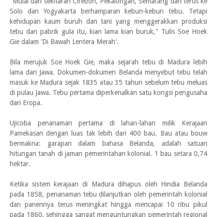
"Mulai dari sekitaran Cirebon, Pekalongan, Semarang dan terus ke
Solo dan Yogyakarta berhamparan kebun-kebun tebu. Tetapi
kehidupan kaum buruh dan tani yang menggerakkan produksi
tebu dan pabrik gula itu, kian lama kian buruk," Tulis Soe Hoek
Gie dalam 'Di Bawah Lentera Merah'.
Bila merujuk Soe Hoek Gie, maka sejarah tebu di Madura lebih
lama dari Jawa. Dokumen-dokumen Belanda menyebut tebu telah
masuk ke Madura sejak 1835 atau 35 tahun sebelum tebu meluas
di pulau Jawa. Tebu pertama diperkenalkan satu kongsi pengusaha
dari Eropa.
Ujicoba penanaman pertama di lahan-lahan milik Kerajaan
Pamekasan dengan luas tak lebih dari 400 bau. Bau atau bouw
bermakna: garapan dalam bahasa Belanda, adalah satuan
hitungan tanah di jaman pemerintahan kolonial. 1 bau setara 0,74
hektar.
Ketika sistem kerajaan di Madura dihapus oleh Hindia Belanda
pada 1858, penanaman tebu dilanjutkan oleh pemerintah kolonial
dan panennya terus meningkat hingga mencapai 10 ribu pikul
pada 1860, sehingga sangat menguntungkan pemerintah regional