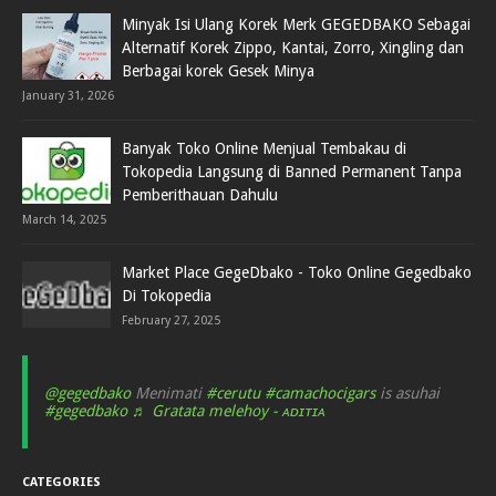
Minyak Isi Ulang Korek Merk GEGEDBAKO Sebagai
Alternatif Korek Zippo, Kantai, Zorro, Xingling dan
Berbagai korek Gesek Minya
January 31, 2026
Banyak Toko Online Menjual Tembakau di
Tokopedia Langsung di Banned Permanent Tanpa
Pemberithauan Dahulu
March 14, 2025
Market Place GegeDbako - Toko Online Gegedbako
Di Tokopedia
February 27, 2025
@gegedbako
Menimati
#cerutu
#camachocigars
is asuhai
#gegedbako
♬ Gratata melehoy - ᴀᴅɪᴛɪᴀ
CATEGORIES