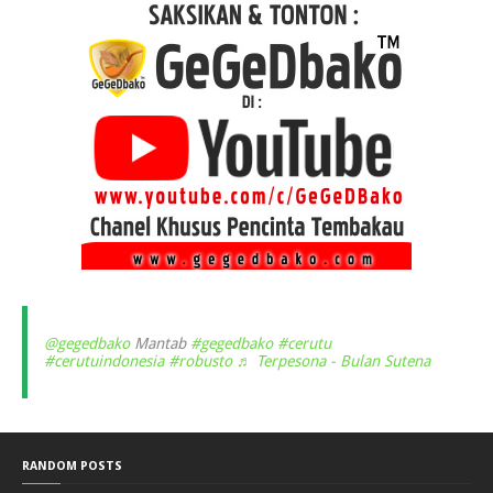
@gegedbako
Mantab
#gegedbako
#cerutu
#cerutuindonesia
#robusto
♬ Terpesona - Bulan Sutena
RANDOM POSTS