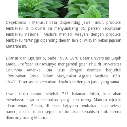
GegeDbako - Menurut data Disperindag Jawa Timur, produksi
tembakau di provinsi ini menyumbang 35 persen kebutuhan
tembakau nasional. Madura menjadi wilayah dengan produksi
tembakau tertinggi dibanding daerah lain di wilayah bekas jajahan
Mataram ini.
Dilansir dari Liputan 6, pada 1980, Guru Besar Universitas Gajah
Mada, Profesor Kuntowijoyo mengambil gelar PhD di Universitas
Columbia Amerika. Dia lulus dengan disertasi berjudul:
"Perubahan Sosial Dalam Masyarakat Agraris Madura 1850-
1940". Disertasi ini kemudian dibukukan dengan judul yang sama.
Lewat buku babon setebal 713 halaman inilah, kita akan
menelusuri sejarah tembakau yang oleh orang Madura dijuluki
'daun emas'. Sebab, di masa kejayaan tembakau, tiap selesai
panen, dealer- dealer sepeda motor akan kehabisan stok karena
diborong orang Madura.