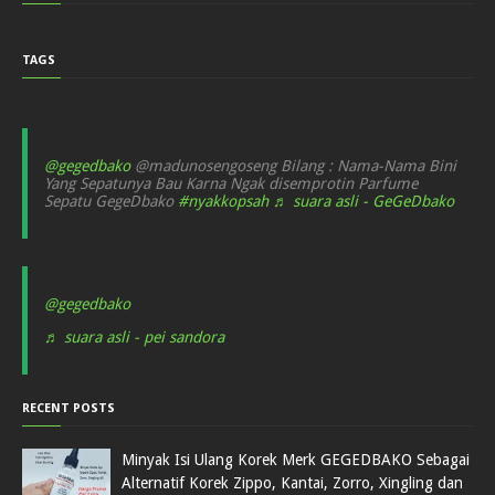
TAGS
@gegedbako
@madunosengoseng Bilang : Nama-Nama Bini
Yang Sepatunya Bau Karna Ngak disemprotin Parfume
Sepatu GegeDbako
#nyakkopsah
♬ suara asli - GeGeDbako
@gegedbako
♬ suara asli - pei sandora
RECENT POSTS
Minyak Isi Ulang Korek Merk GEGEDBAKO Sebagai
Alternatif Korek Zippo, Kantai, Zorro, Xingling dan