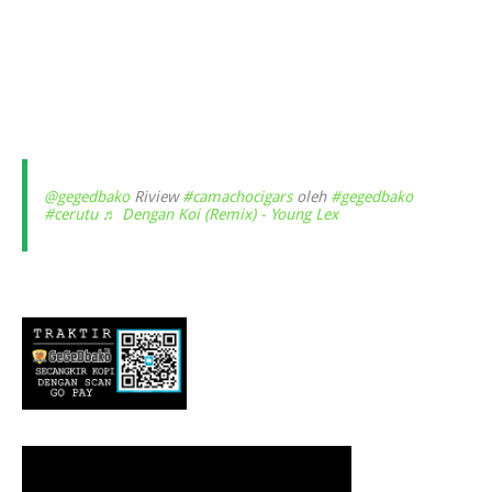
@gegedbako
Riview
#camachocigars
oleh
#gegedbako
#cerutu
♬ Dengan Koi (Remix) - Young Lex