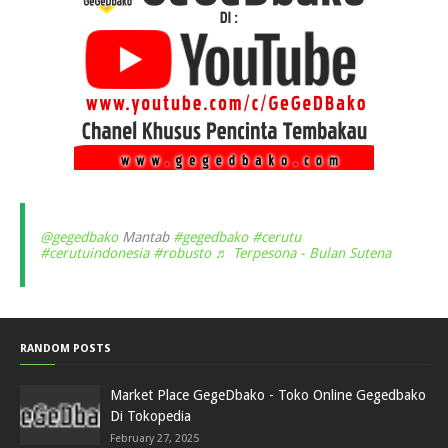
@gegedbako
Mantab
#gegedbako
#cerutu
#cerutuindonesia
#robusto
♬ Terpesona - Bulan Sutena
RANDOM POSTS
Market Place GegeDbako - Toko Online Gegedbako
Di Tokopedia
February 27, 2025