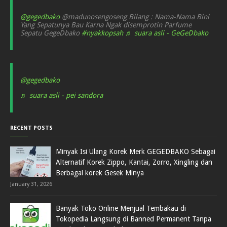
@gegedbako
@madunosengoseng Bilang : Nama-Nama Bini
Yang Sepatunya Bau Karna Ngak disemprotin Parfume
Sepatu GegeDbako
#nyakkopsah
♬ suara asli - GeGeDbako
@gegedbako
♬ suara asli - pei sandora
RECENT POSTS
Minyak Isi Ulang Korek Merk GEGEDBAKO Sebagai
Alternatif Korek Zippo, Kantai, Zorro, Xingling dan
Berbagai korek Gesek Minya
January 31, 2026
Banyak Toko Online Menjual Tembakau di
Tokopedia Langsung di Banned Permanent Tanpa