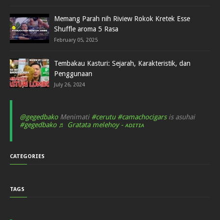
Memang Parah nih Riview Rokok Kretek Esse
Shuffle aroma 5 Rasa
February 05, 2025
Tembakau Kasturi: Sejarah, Karakteristik, dan
Penggunaan
July 26, 2024
@gegedbako
Menimati
#cerutu
#camachocigars
is asuhai
#gegedbako
♬ Gratata melehoy - ᴀᴅɪᴛɪᴀ
CATEGORIES
TAGS