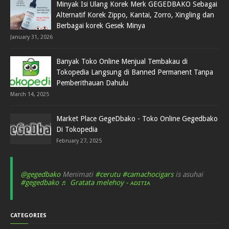
Minyak Isi Ulang Korek Merk GEGEDBAKO Sebagai
Alternatif Korek Zippo, Kantai, Zorro, Xingling dan
Berbagai korek Gesek Minya
January 31, 2026
Banyak Toko Online Menjual Tembakau di
Tokopedia Langsung di Banned Permanent Tanpa
Pemberithauan Dahulu
March 14, 2025
Market Place GegeDbako - Toko Online Gegedbako
Di Tokopedia
February 27, 2025
@gegedbako
Menimati
#cerutu
#camachocigars
is asuhai
#gegedbako
♬ Gratata melehoy - ᴀᴅɪᴛɪᴀ
CATEGORIES