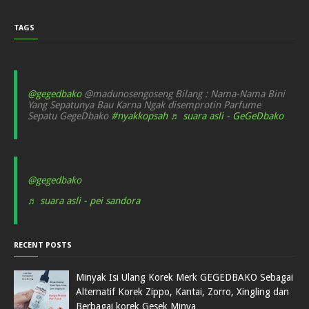
TAGS
@gegedbako
@madunosengoseng Bilang : Nama-Nama Bini
Yang Sepatunya Bau Karna Ngak disemprotin Parfume
Sepatu GegeDbako
#nyakkopsah
♬ suara asli - GeGeDbako
@gegedbako
♬ suara asli - pei sandora
RECENT POSTS
Minyak Isi Ulang Korek Merk GEGEDBAKO Sebagai
Alternatif Korek Zippo, Kantai, Zorro, Xingling dan
Berbagai korek Gesek Minya