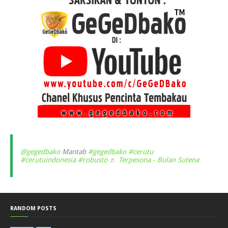
@gegedbako
Mantab
#gegedbako
#cerutu
#cerutuindonesia
#robusto
♬ Terpesona - Bulan Sutena
RANDOM POSTS