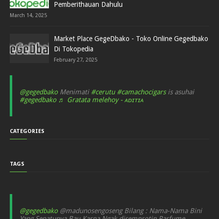
Pemberithauan Dahulu
March 14, 2025
Market Place GegeDbako - Toko Online Gegedbako
Di Tokopedia
February 27, 2025
@gegedbako
Menimati
#cerutu
#camachocigars
is asuhai
#gegedbako
♬ Gratata melehoy - ᴀᴅɪᴛɪᴀ
CATEGORIES
TAGS
@gegedbako
@madunosengoseng Bilang : Nama-Nama Bini
Yang Sepatunya Bau Karna Ngak disemprotin Parfume