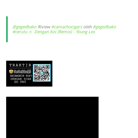
@gegedbako
Riview
#camachocigars
oleh
#gegedbako
#cerutu
♬ Dengan Koi (Remix) - Young Lex