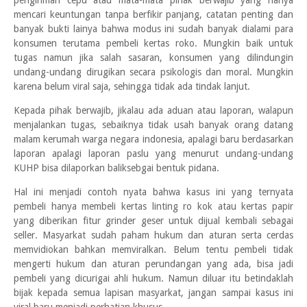
pengiriman cepu atau mata-mata pihak berwajib yang hanya
mencari keuntungan tanpa berfikir panjang, catatan penting dan
banyak bukti lainya bahwa modus ini sudah banyak dialami para
konsumen terutama pembeli kertas roko. Mungkin baik untuk
tugas namun jika salah sasaran, konsumen yang dilindungin
undang-undang dirugikan secara psikologis dan moral. Mungkin
karena belum viral saja, sehingga tidak ada tindak lanjut.
Kepada pihak berwajib, jikalau ada aduan atau laporan, walapun
menjalankan tugas, sebaiknya tidak usah banyak orang datang
malam kerumah warga negara indonesia, apalagi baru berdasarkan
laporan apalagi laporan paslu yang menurut undang-undang
KUHP bisa dilaporkan baliksebgai bentuk pidana.
Hal ini menjadi contoh nyata bahwa kasus ini yang ternyata
pembeli hanya membeli kertas linting ro kok atau kertas papir
yang diberikan fitur grinder geser untuk dijual kembali sebagai
seller. Masyarkat sudah paham hukum dan aturan serta cerdas
memvidiokan bahkan memviralkan. Belum tentu pembeli tidak
mengerti hukum dan aturan perundangan yang ada, bisa jadi
pembeli yang dicurigai ahli hukum. Namun diluar itu betindaklah
bijak kepada semua lapisan masyarkat, jangan sampai kasus ini