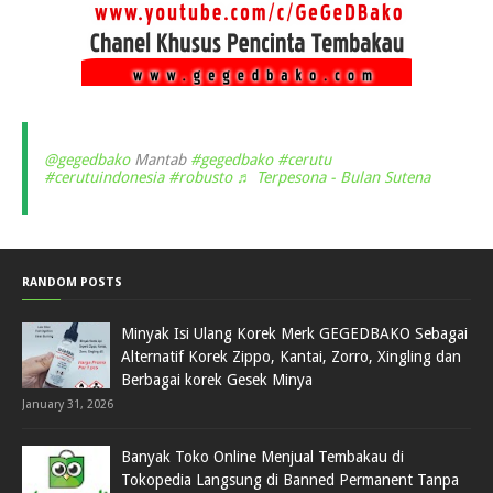
@gegedbako
Mantab
#gegedbako
#cerutu
#cerutuindonesia
#robusto
♬ Terpesona - Bulan Sutena
RANDOM POSTS
Minyak Isi Ulang Korek Merk GEGEDBAKO Sebagai
Alternatif Korek Zippo, Kantai, Zorro, Xingling dan
Berbagai korek Gesek Minya
January 31, 2026
Banyak Toko Online Menjual Tembakau di
Tokopedia Langsung di Banned Permanent Tanpa