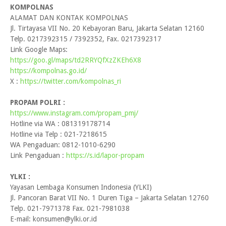
KOMPOLNAS
ALAMAT DAN KONTAK KOMPOLNAS
Jl. Tirtayasa VII No. 20 Kebayoran Baru, Jakarta Selatan 12160
Telp. 0217392315 / 7392352, Fax. 0217392317
Link Google Maps:
https://goo.gl/maps/td2RRYQfXzZKEh6X8
https://kompolnas.go.id/
X :
https://twitter.com/kompolnas_ri
PROPAM POLRI :
https://www.instagram.com/propam_pmj/
Hotline via WA : 081319178714
Hotline via Telp : 021-7218615
WA Pengaduan: 0812-1010-6290
Link Pengaduan :
https://s.id/lapor-propam
YLKI :
Yayasan Lembaga Konsumen Indonesia (YLKI)
Jl. Pancoran Barat VII No. 1 Duren Tiga – Jakarta Selatan 12760
Telp. 021-7971378 Fax. 021-7981038
E-mail: konsumen@ylki.or.id