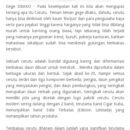
Gege DBAKO - Pada kesempatan kali ini kita akan mengupas
tentang apa itu Cerutu. Teman-teman gege dbako, dahulu, cerutu
hanya bisa dinikmati oleh kaum ‘Borjuis’ dan para pengusaha kaya
serta para pejabat tinggi karena harganya yang tidak bisa dibilang
murah untuk kantong orang biasa, tapi sekarang telah terjadi
yang namanya pergeseran trend, buruh, pekerja kantoran, bahkan
mahasiswa sekalipun sudah bisa menikmati gulungan tembakau
tersebut.
Sebuah cerutu adalah bundel digulung kering dan difermentasi
tembakau daun dibuat untuk merokok . Mereka diproduksi dalam
berbagai ukuran dan bentuk. Sejak abad ke-20, hampir semua
cerutu terdiri dari tiga komponen berbeda: pengisi, daun pengikat
yang menyatukan pengisi, dan daun pembungkus, yang seringkali
merupakan daun terbaik yang digunakan. Seringkali cerutu akan
memiliki pita yang dicetak dengan logo pabrik cerutu. Cerutu
modern sering datang dengan 2 band, terutama band Cigar Kuba,
menunjukkan band Edisi Terbatas (Edicion Limitada) yang
menampilkan tahun produksi.
Tembakau cerutu ditanam dalam jumlah yang signifikan terutama