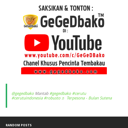
@gegedbako
Mantab
#gegedbako
#cerutu
#cerutuindonesia
#robusto
♬ Terpesona - Bulan Sutena
RANDOM POSTS