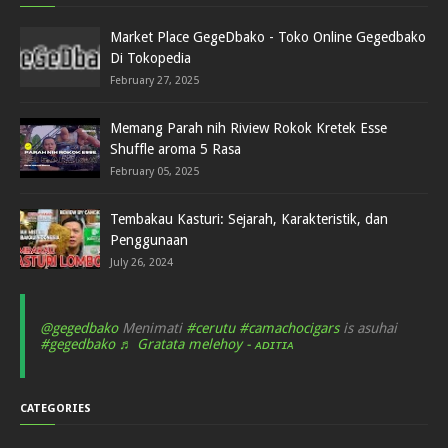
Market Place GegeDbako - Toko Online Gegedbako
Di Tokopedia
February 27, 2025
Memang Parah nih Riview Rokok Kretek Esse
Shuffle aroma 5 Rasa
February 05, 2025
Tembakau Kasturi: Sejarah, Karakteristik, dan
Penggunaan
July 26, 2024
@gegedbako
Menimati
#cerutu
#camachocigars
is asuhai
#gegedbako
♬ Gratata melehoy - ᴀᴅɪᴛɪᴀ
CATEGORIES