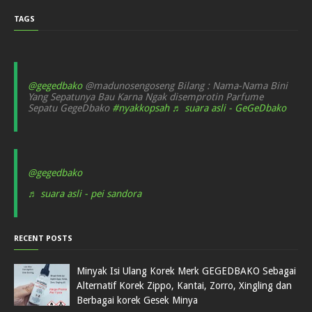
TAGS
@gegedbako
@madunosengoseng Bilang : Nama-Nama Bini
Yang Sepatunya Bau Karna Ngak disemprotin Parfume
Sepatu GegeDbako
#nyakkopsah
♬ suara asli - GeGeDbako
@gegedbako
♬ suara asli - pei sandora
RECENT POSTS
Minyak Isi Ulang Korek Merk GEGEDBAKO Sebagai
Alternatif Korek Zippo, Kantai, Zorro, Xingling dan
Berbagai korek Gesek Minya