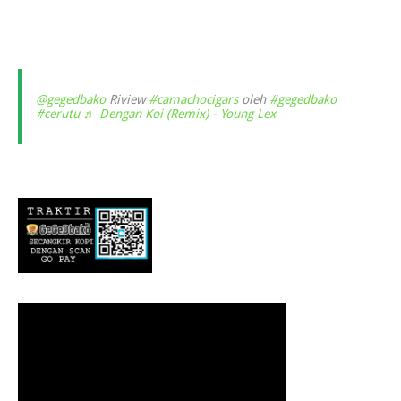
@gegedbako
Riview
#camachocigars
oleh
#gegedbako
#cerutu
♬ Dengan Koi (Remix) - Young Lex