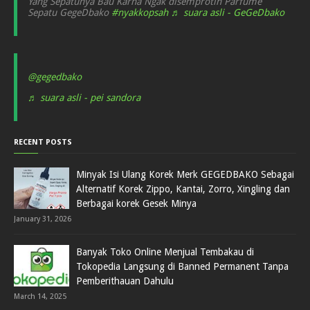
Yang Sepatunya Bau Karna Ngak disemprotin Parfume
Sepatu GegeDbako
#nyakkopsah
♬ suara asli - GeGeDbako
@gegedbako
♬ suara asli - pei sandora
RECENT POSTS
Minyak Isi Ulang Korek Merk GEGEDBAKO Sebagai
Alternatif Korek Zippo, Kantai, Zorro, Xingling dan
Berbagai korek Gesek Minya
January 31, 2026
Banyak Toko Online Menjual Tembakau di
Tokopedia Langsung di Banned Permanent Tanpa
Pemberithauan Dahulu
March 14, 2025