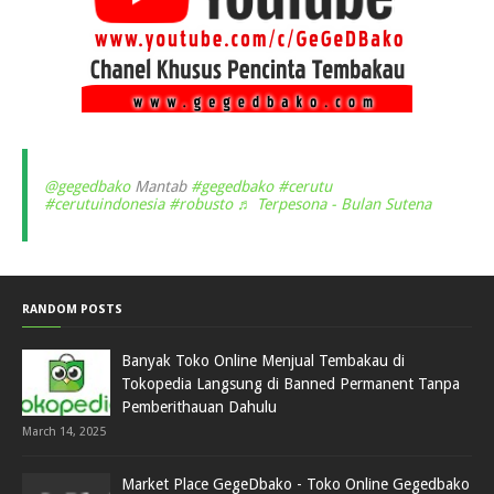
@gegedbako
Mantab
#gegedbako
#cerutu
#cerutuindonesia
#robusto
♬ Terpesona - Bulan Sutena
RANDOM POSTS
Banyak Toko Online Menjual Tembakau di
Tokopedia Langsung di Banned Permanent Tanpa
Pemberithauan Dahulu
March 14, 2025
Market Place GegeDbako - Toko Online Gegedbako