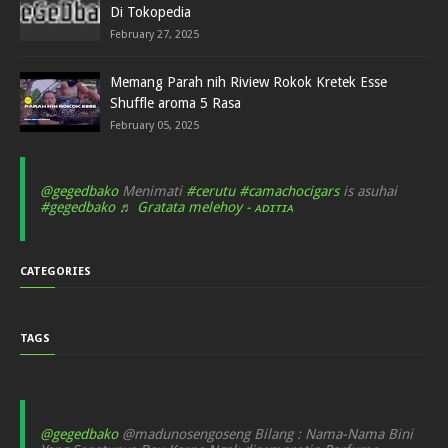
Di Tokopedia
February 27, 2025
Memang Parah nih Riview Rokok Kretek Esse
Shuffle aroma 5 Rasa
February 05, 2025
@gegedbako
Menimati
#cerutu
#camachocigars
is asuhai
#gegedbako
♬ Gratata melehoy - ᴀᴅɪᴛɪᴀ
CATEGORIES
TAGS
@gegedbako
@madunosengoseng Bilang : Nama-Nama Bini