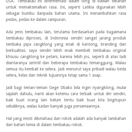
USA. Tembakau ini difermentasi dalam tong di bawah tekanan
untuk memaksimalkan rasa. Ini, seperti Latikia digunakan lebih
sebagai bumbu daripada bahan utama. Ini menambahkan rasa
pedas, pedas ke dalam campuran.
Ada jenis tembakau lain, terutama berdasarkan pada bagaimana
tembakau diproses, di Indonesia sendiri sangat jarang produk
tembaka pipa cangklong yang enak di kantong, branding dan
berkualitas. saya sendiri lebih enak membeli tembakau original
khsusu cangklong ke petani, karena lebih jos, seperti di atas tadi
diantaranya serintil dan beberapa tembakau temanggung. Walau
semua itu kembali ke selera. Jadi menurut saya pribadi walau beda
selera, kelas dan teknik tujuannya tetap sama 1 asap.
Jadi bagi teman-teman Gege Dbako bila ingin nyangklong, mulai
sajalah dahulu, nanti akan ketemu cara terbaik untuk diri sendiri,
baik buat orang lain belum tentu baik buat kita begitupun
sebaliknya, walau kadan banyak juga persamaannya.
Hal yang mesti diketahaui dari rokok adalah ada banyak tambahan
dan bahan kimia di dalam tembakau rokok.