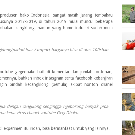
 produsen bako Indonesia, sangat masih jarang tembakau
hsusunya 2017-2019, di tahun 2019 mulai muncul beberapa
embakau cangklong, namun yang home industri sudah mula
ong/padud luar / import harganya bisa di atas 100rban
 youtube gegedbako baik di komentar dan jumlah tontonan,
komennya, bahkan inbox intasgram serta facebook kebanjiran
gin pindah kecangklong (pemula) akibat nonton chanel
gila dengan cangklong sengingga ngeborong banyak pipa
na kena virus chanel youtube GegeDbako.
 ekperimen itu indah, bisa bermanfaat untuk yang lainnya.