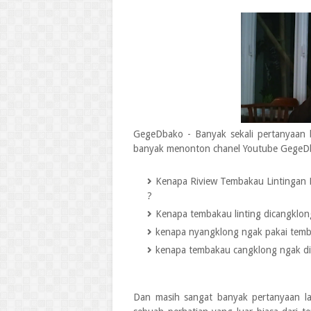
GegeDbako - Banyak sekali pertanyaan
banyak menonton chanel Youtube GegeDb
Kenapa Riview Tembakau Lintingan
?
Kenapa tembakau linting dicangklon
kenapa nyangklong ngak pakai temba
kenapa tembakau cangklong ngak di l
Dan masih sangat banyak pertanyaan lain