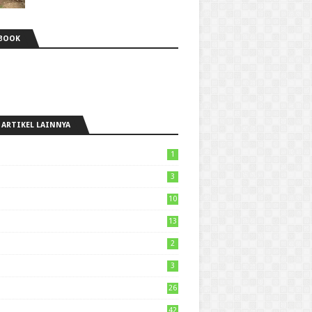
BOOK
 ARTIKEL LAINNYA
1
3
10
13
2
3
26
42