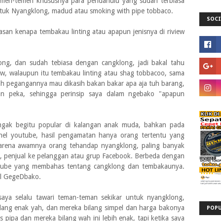
temen-temen khususnya para pendahulu yang sudah terbiasa
uk Nyangklong, madud atau smoking with pipe tobbaco.
SOCI
lasan kenapa tembakau linting atau apapun jenisnya di riview
ong, dan sudah tebiasa dengan cangklong, jadi bakal tahu
ew, walaupun itu tembakau linting atau shag tobbacoo, sama
h pegangannya mau dikasih bakan bakar apa aja tuh barang,
an peka, sehingga perinsip saya dalam ngebako "apapun
 ngak begitu popular di kalangan anak muda, bahkan pada
nel youtube, hasil pengamatan hanya orang tertentu yang
karena awamnya orang tehandap nyangklong, paling banyak
, penjual ke pelanggan atau grup Facebook. Berbeda dengan
outube yang membahas tentang cangklong dan tembakaunya.
el GegeDbako.
saya selalu tawari teman-teman sekikar untuk nyangklong,
bilang enak yah, dan mereka bilang simpel dan harga bakonya
POPU
pipa dan mereka bilang wah ini lebih enak, tapi ketika saya