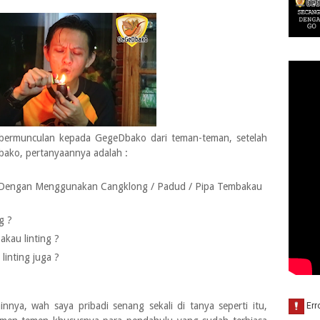
 bermunculan kepada GegeDbako dari teman-teman, setelah
ako, pertanyaannya adalah :
 Dengan Menggunakan Cangklong / Padud / Pipa Tembakau
g ?
kau linting ?
inting juga ?
nya, wah saya pribadi senang sekali di tanya seperti itu,