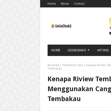
Home
About
Contact
HOME
GEGEDBAKO
ARTIKEL
Beranda
Tembakau Pipa
Kenapa Riview Te
Tembakau
Kenapa Riview Tem
Menggunakan Cangk
Tembakau