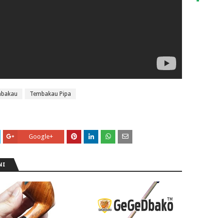
mbakau
Tembakau Pipa
Google+
NI