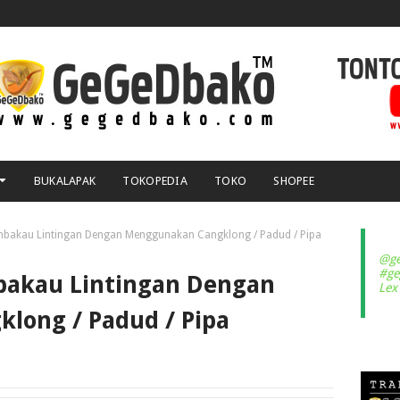
BUKALAPAK
TOKOPEDIA
TOKO
SHOPEE
mbakau Lintingan Dengan Menggunakan Cangklong / Padud / Pipa
@ge
#ge
bakau Lintingan Dengan
Lex
long / Padud / Pipa