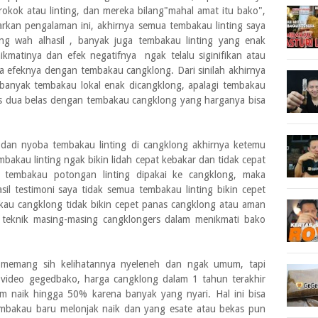
rokok atau linting, dan mereka bilang"mahal amat itu bako",
rkan pengalaman ini, akhirnya semua tembakau linting saya
ng wah alhasil , banyak juga tembakau linting yang enak
kmatinya dan efek negatifnya ngak telalu siginifikan atau
 efeknya dengan tembakau cangklong. Dari sinilah akhirnya
 banyak tembakau lokal enak dicangklong, apalagi tembakau
elas dua belas dengan tembakau cangklong yang harganya bisa
w dan nyoba tembakau linting di cangklong akhirnya ketemu
mbakau linting ngak bikin lidah cepat kebakar dan tidak cepat
 tembakau potongan linting dipakai ke cangklong, maka
il testimoni saya tidak semua tembakau linting bikin cepet
au cangklong tidak bikin cepet panas cangklong atau aman
 teknik masing-masing cangklongers dalam menikmati bako
 memang sih kelihatannya nyeleneh dan ngak umum, tapi
 video gegedbako, harga cangklong dalam 1 tahun terakhir
m naik hingga 50% karena banyak yang nyari. Hal ini bisa
tembakau baru melonjak naik dan yang esate atau bekas pun