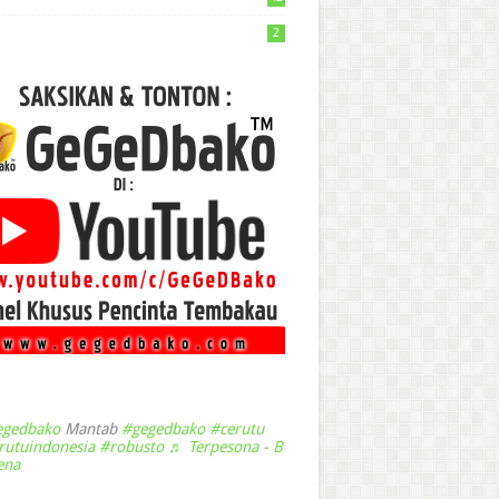
2
gedbako
Mantab
#gegedbako
#cerutu
rutuindonesia
#robusto
♬ Terpesona - Bulan
ena